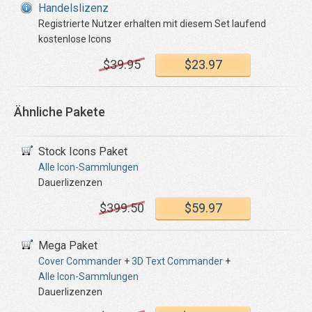
Handelslizenz
Registrierte Nutzer erhalten mit diesem Set laufend
kostenlose Icons
$
39
.95
$
23
.97
Ähnliche Pakete
Stock Icons Paket
Alle Icon-Sammlungen
Dauerlizenzen
$
399
.50
$
59
.97
Mega Paket
Cover Commander
+
3D Text Commander
+
Alle Icon-Sammlungen
Dauerlizenzen