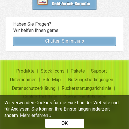
Haben Sie Fragen?
Wir helfen Ihnen gerne.
Chatten Sie mit uns
Produkte
Stock Icons
Pakete
Support
Unternehmen
Site Map
Nutzungsbedingungen
Datenschutzerklärung
Rückerstattungsrichtlinie
Cookie-Richtlinie
Cookie-Einstellungen
Wir verwenden Cookies für die Funktion der Website und
Copyright ©
Insofta Development
2004-2026. Alle
für Analysen. Sie können Ihre Einstellungen jederzeit
Rechte vorbehalten
ändern.
Mehr erfahren »
Kostenlose Icon-Sets, Bild-in-Icon-Konverter
OK