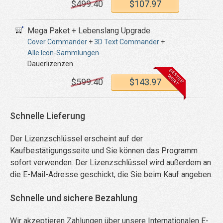
$
499
.40
$
107
.97
Mega Paket + Lebenslang Upgrade
Cover Commander
+
3D Text Commander
+
Alle Icon-Sammlungen
Dauerlizenzen
$
599
.40
$
143
.97
Schnelle Lieferung
Der Lizenzschlüssel erscheint auf der
Kaufbestätigungsseite und Sie können das Programm
sofort verwenden. Der Lizenzschlüssel wird außerdem an
die E-Mail-Adresse geschickt, die Sie beim Kauf angeben.
Schnelle und sichere Bezahlung
Wir akzeptieren Zahlungen über unsere Internationalen E-