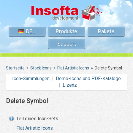
DEU
Produkte
Pakete
Support
Startseite
»
Stock Icons
»
Flat Artistic Icons
»
Delete Symbol
Icon-Sammlungen
Demo-Icons und PDF-Kataloge
Lizenz
Delete Symbol
Teil eines Icon-Sets
Flat Artistic Icons