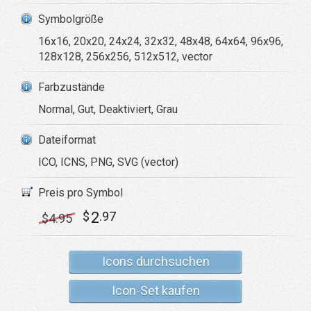
Symbolgröße
16x16, 20x20, 24x24, 32x32, 48x48, 64x64, 96x96,
128x128, 256x256, 512x512, vector
Farbzustände
Normal, Gut, Deaktiviert, Grau
Dateiformat
ICO, ICNS, PNG, SVG (vector)
Preis pro Symbol
2
$
.97
$
4
.95
Icons durchsuchen
Icon-Set kaufen