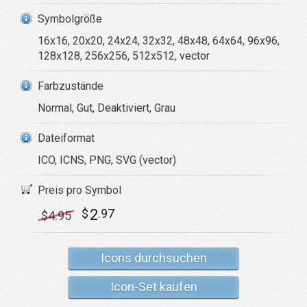
Symbolgröße
16x16, 20x20, 24x24, 32x32, 48x48, 64x64, 96x96,
128x128, 256x256, 512x512, vector
Farbzustände
Normal, Gut, Deaktiviert, Grau
Dateiformat
ICO, ICNS, PNG, SVG (vector)
Preis pro Symbol
2
$
.97
$
4
.95
Icons durchsuchen
Icon-Set kaufen