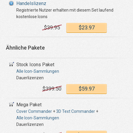
Handelslizenz
Registrierte Nutzer erhalten mit diesem Set laufend
kostenlose Icons
$
39
.95
$
23
.97
Ähnliche Pakete
Stock Icons Paket
Alle Icon-Sammlungen
Dauerlizenzen
$
399
.50
$
59
.97
Mega Paket
Cover Commander
+
3D Text Commander
+
Alle Icon-Sammlungen
Dauerlizenzen