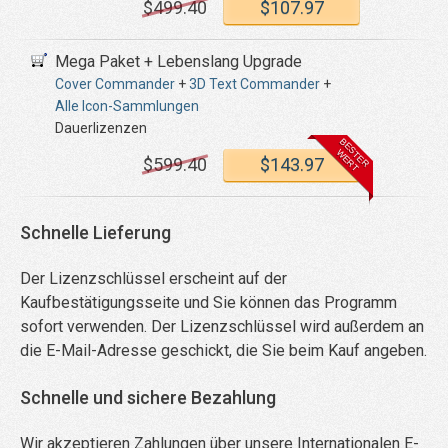
$
499
.40
$
107
.97
Mega Paket + Lebenslang Upgrade
Cover Commander
+
3D Text Commander
+
Alle Icon-Sammlungen
Dauerlizenzen
$
599
.40
$
143
.97
Schnelle Lieferung
Der Lizenzschlüssel erscheint auf der
Kaufbestätigungsseite und Sie können das Programm
sofort verwenden. Der Lizenzschlüssel wird außerdem an
die E-Mail-Adresse geschickt, die Sie beim Kauf angeben.
Schnelle und sichere Bezahlung
Wir akzeptieren Zahlungen über unsere Internationalen E-