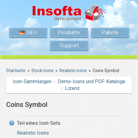
DEU
Produkte
Pakete
Support
Startseite
»
Stock Icons
»
Realistic Icons
»
Coins Symbol
Icon-Sammlungen
Demo-Icons und PDF-Kataloge
Lizenz
Coins Symbol
Teil eines Icon-Sets
Realistic Icons