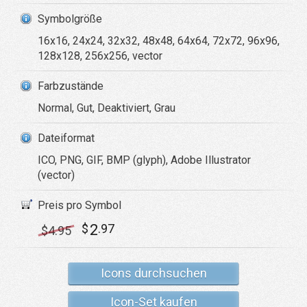
Symbolgröße
16x16, 24x24, 32x32, 48x48, 64x64, 72x72, 96x96,
128x128, 256x256, vector
Farbzustände
Normal, Gut, Deaktiviert, Grau
Dateiformat
ICO, PNG, GIF, BMP (glyph), Adobe Illustrator
(vector)
Preis pro Symbol
2
$
.97
$
4
.95
Icons durchsuchen
Icon-Set kaufen