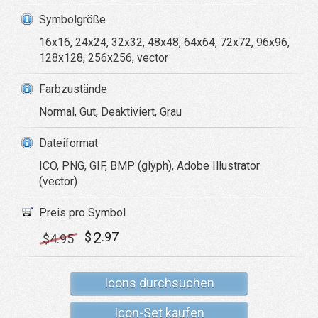
Symbolgröße
16x16, 24x24, 32x32, 48x48, 64x64, 72x72, 96x96,
128x128, 256x256, vector
Farbzustände
Normal, Gut, Deaktiviert, Grau
Dateiformat
ICO, PNG, GIF, BMP (glyph), Adobe Illustrator
(vector)
Preis pro Symbol
2
$
.97
$
4
.95
Icons durchsuchen
Icon-Set kaufen