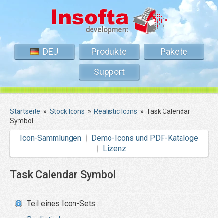
DEU
Produkte
Pakete
Support
Startseite
»
Stock Icons
»
Realistic Icons
»
Task Calendar
Symbol
Icon-Sammlungen
Demo-Icons und PDF-Kataloge
Lizenz
Task Calendar Symbol
Teil eines Icon-Sets