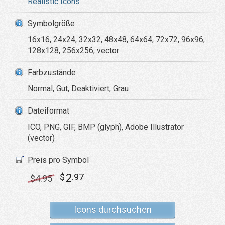
Realistic Icons
Symbolgröße
16x16, 24x24, 32x32, 48x48, 64x64, 72x72, 96x96,
128x128, 256x256, vector
Farbzustände
Normal, Gut, Deaktiviert, Grau
Dateiformat
ICO, PNG, GIF, BMP (glyph), Adobe Illustrator
(vector)
Preis pro Symbol
2
$
.97
$
4
.95
Icons durchsuchen