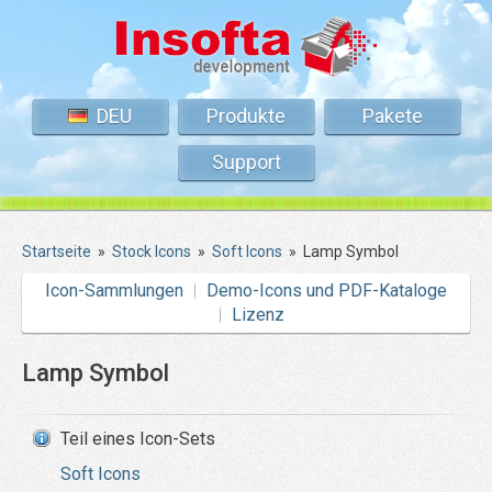
DEU
Produkte
Pakete
Support
Startseite
»
Stock Icons
»
Soft Icons
»
Lamp Symbol
Icon-Sammlungen
Demo-Icons und PDF-Kataloge
Lizenz
Lamp Symbol
Teil eines Icon-Sets
Soft Icons