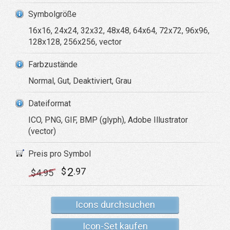
Symbolgröße
16x16, 24x24, 32x32, 48x48, 64x64, 72x72, 96x96,
128x128, 256x256, vector
Farbzustände
Normal, Gut, Deaktiviert, Grau
Dateiformat
ICO, PNG, GIF, BMP (glyph), Adobe Illustrator
(vector)
Preis pro Symbol
2
$
.97
$
4
.95
Icons durchsuchen
Icon-Set kaufen