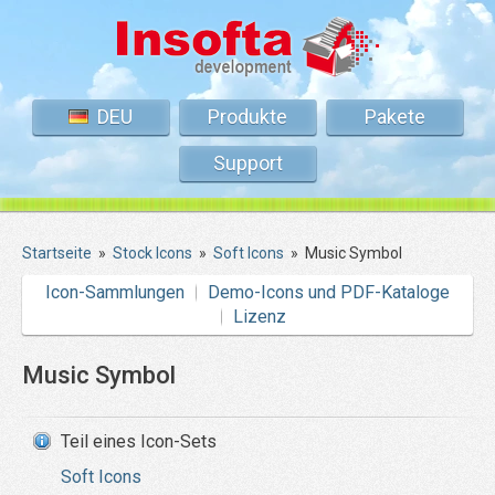
DEU
Produkte
Pakete
Support
Startseite
»
Stock Icons
»
Soft Icons
»
Music Symbol
Icon-Sammlungen
Demo-Icons und PDF-Kataloge
Lizenz
Music Symbol
Teil eines Icon-Sets
Soft Icons