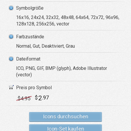
Symbolgröße
16x16, 24x24, 32x32, 48x48, 64x64, 72x72, 96x96,
128x128, 256x256, vector
Farbzustände
Normal, Gut, Deaktiviert, Grau
Dateiformat
ICO, PNG, GIF, BMP (glyph), Adobe Illustrator
(vector)
Preis pro Symbol
2
$
.97
$
4
.95
Icons durchsuchen
Icon-Set kaufen