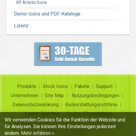
XP Artistic Icons
Demo-Icons und PDF-Kataloge
Lizenz
Produkte
Stock Icons
Pakete
Support
Unternehmen
Site Map
Nutzungsbedingungen
Datenschutzerklärung
Rückerstattungsrichtlinie
Cookie-Richtlinie
Cookie-Einstellungen
Wir verwenden Cookies für die Funktion der Website und
Copyright ©
Insofta Development
2004-2026. Alle
für Analysen. Sie können Ihre Einstellungen jederzeit
Rechte vorbehalten
ändern.
Mehr erfahren »