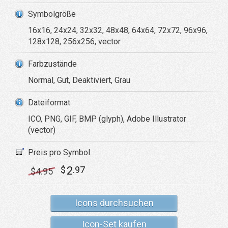
Symbolgröße
16x16, 24x24, 32x32, 48x48, 64x64, 72x72, 96x96,
128x128, 256x256, vector
Farbzustände
Normal, Gut, Deaktiviert, Grau
Dateiformat
ICO, PNG, GIF, BMP (glyph), Adobe Illustrator
(vector)
Preis pro Symbol
2
$
.97
$
4
.95
Icons durchsuchen
Icon-Set kaufen