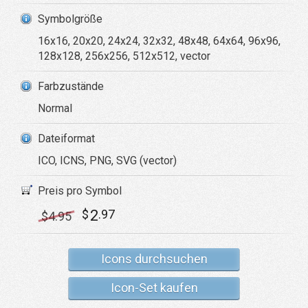
Symbolgröße
16x16, 20x20, 24x24, 32x32, 48x48, 64x64, 96x96,
128x128, 256x256, 512x512, vector
Farbzustände
Normal
Dateiformat
ICO, ICNS, PNG, SVG (vector)
Preis pro Symbol
2
$
.97
$
4
.95
Icons durchsuchen
Icon-Set kaufen