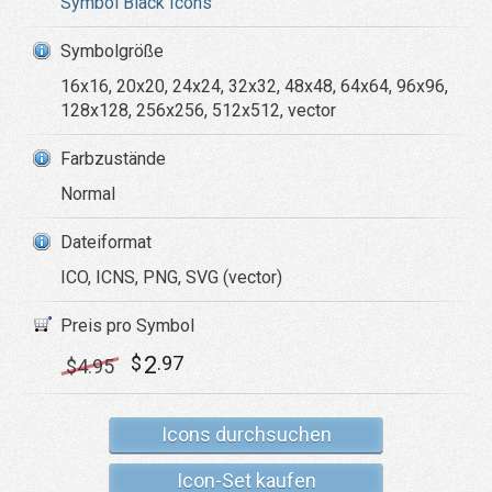
Symbol Black Icons
Symbolgröße
16x16, 20x20, 24x24, 32x32, 48x48, 64x64, 96x96,
128x128, 256x256, 512x512, vector
Farbzustände
Normal
Dateiformat
ICO, ICNS, PNG, SVG (vector)
Preis pro Symbol
2
$
.97
$
4
.95
Icons durchsuchen
Icon-Set kaufen