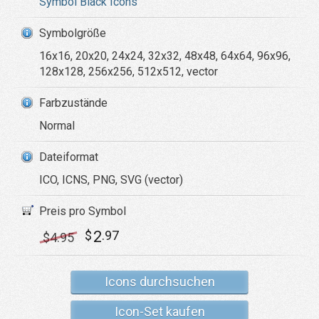
Symbol Black Icons
Symbolgröße
16x16, 20x20, 24x24, 32x32, 48x48, 64x64, 96x96,
128x128, 256x256, 512x512, vector
Farbzustände
Normal
Dateiformat
ICO, ICNS, PNG, SVG (vector)
Preis pro Symbol
2
$
.97
$
4
.95
Icons durchsuchen
Icon-Set kaufen