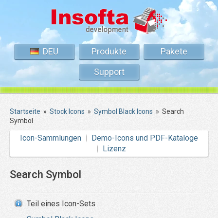
DEU
Produkte
Pakete
Support
Startseite
»
Stock Icons
»
Symbol Black Icons
»
Search
Symbol
Icon-Sammlungen
Demo-Icons und PDF-Kataloge
Lizenz
Search Symbol
Teil eines Icon-Sets