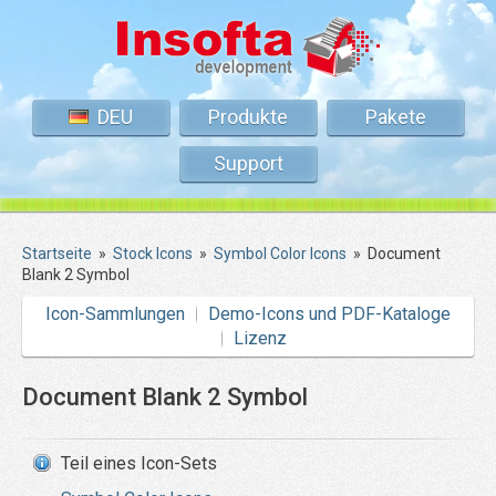
DEU
Produkte
Pakete
Support
Startseite
»
Stock Icons
»
Symbol Color Icons
»
Document
Blank 2 Symbol
Icon-Sammlungen
Demo-Icons und PDF-Kataloge
Lizenz
Document Blank 2 Symbol
Teil eines Icon-Sets