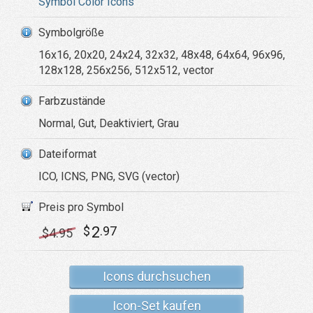
Symbol Color Icons
Symbolgröße
16x16, 20x20, 24x24, 32x32, 48x48, 64x64, 96x96,
128x128, 256x256, 512x512, vector
Farbzustände
Normal, Gut, Deaktiviert, Grau
Dateiformat
ICO, ICNS, PNG, SVG (vector)
Preis pro Symbol
2
$
.97
$
4
.95
Icons durchsuchen
Icon-Set kaufen