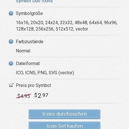
Symbol Duo Icons
Symbolgröße
16x16, 20x20, 24x24, 32x32, 48x48, 64x64, 96x96,
128x128, 256x256, 512x512, vector
Farbzustände
Normal
Dateiformat
ICO, ICNS, PNG, SVG (vector)
Preis pro Symbol
2
$
.97
$
4
.95
Icons durchsuchen
Icon-Set kaufen