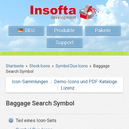
DEU
Produkte
Pakete
Support
Startseite
»
Stock Icons
»
Symbol Duo Icons
»
Baggage
Search Symbol
Icon-Sammlungen
Demo-Icons und PDF-Kataloge
Lizenz
Baggage Search Symbol
Teil eines Icon-Sets