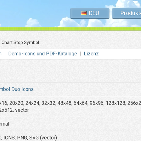
DEU
Produkt
»
Chart Stop Symbol
n
Demo-Icons und PDF-Kataloge
Lizenz
mbol Duo Icons
x16, 20x20, 24x24, 32x32, 48x48, 64x64, 96x96, 128x128, 256x
2x512, vector
rmal
O, ICNS, PNG, SVG (vector)