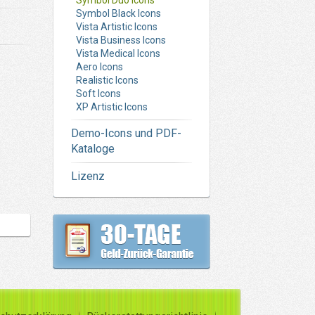
Symbol Duo Icons
Symbol Black Icons
Vista Artistic Icons
Vista Business Icons
Vista Medical Icons
Aero Icons
Realistic Icons
Soft Icons
XP Artistic Icons
Demo-Icons und PDF-
Kataloge
Lizenz