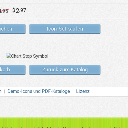
2
$
.97
4
.95
uchen
Icon-Set kaufen
korb
Zurück zum Katalog
n
Demo-Icons und PDF-Kataloge
Lizenz