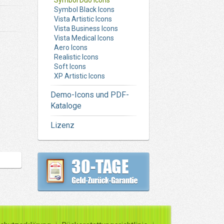
Symbol Duo Icons
Symbol Black Icons
Vista Artistic Icons
Vista Business Icons
Vista Medical Icons
Aero Icons
Realistic Icons
Soft Icons
XP Artistic Icons
Demo-Icons und PDF-
Kataloge
Lizenz