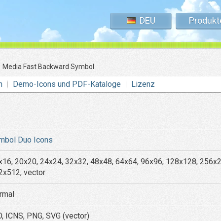
DEU
Produkt
»
Media Fast Backward Symbol
n
Demo-Icons und PDF-Kataloge
Lizenz
mbol Duo Icons
x16, 20x20, 24x24, 32x32, 48x48, 64x64, 96x96, 128x128, 256x
2x512, vector
rmal
O, ICNS, PNG, SVG (vector)