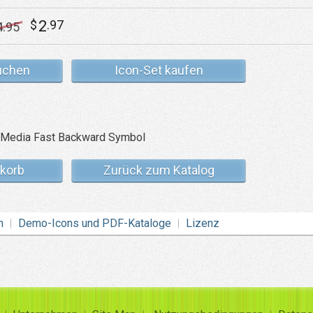
2
$
.97
4
.95
uchen
Icon-Set kaufen
korb
Zurück zum Katalog
n
Demo-Icons und PDF-Kataloge
Lizenz