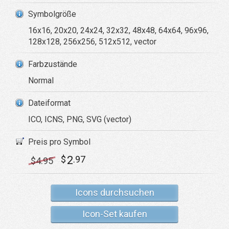
Symbolgröße
16x16, 20x20, 24x24, 32x32, 48x48, 64x64, 96x96,
128x128, 256x256, 512x512, vector
Farbzustände
Normal
Dateiformat
ICO, ICNS, PNG, SVG (vector)
Preis pro Symbol
2
$
.97
$
4
.95
Icons durchsuchen
Icon-Set kaufen