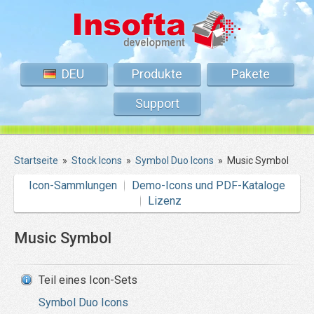
DEU
Produkte
Pakete
Support
Startseite
»
Stock Icons
»
Symbol Duo Icons
»
Music Symbol
Icon-Sammlungen
Demo-Icons und PDF-Kataloge
Lizenz
Music Symbol
Teil eines Icon-Sets
Symbol Duo Icons