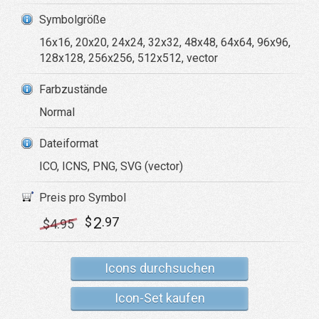
Symbolgröße
16x16, 20x20, 24x24, 32x32, 48x48, 64x64, 96x96,
128x128, 256x256, 512x512, vector
Farbzustände
Normal
Dateiformat
ICO, ICNS, PNG, SVG (vector)
Preis pro Symbol
2
$
.97
$
4
.95
Icons durchsuchen
Icon-Set kaufen