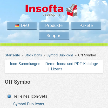
DEU
Produkte
Pakete
Support
Startseite
»
Stock Icons
»
Symbol Duo Icons
»
Off Symbol
Icon-Sammlungen
Demo-Icons und PDF-Kataloge
Lizenz
Off Symbol
Teil eines Icon-Sets
Symbol Duo Icons