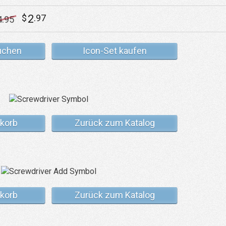
2
$
.97
4
.95
uchen
Icon-Set kaufen
korb
Zurück zum Katalog
korb
Zurück zum Katalog