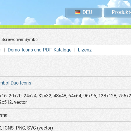
DEU
Produkt
»
Screwdriver Symbol
n
Demo-Icons und PDF-Kataloge
Lizenz
mbol Duo Icons
x16, 20x20, 24x24, 32x32, 48x48, 64x64, 96x96, 128x128, 256x
2x512, vector
rmal
O, ICNS, PNG, SVG (vector)