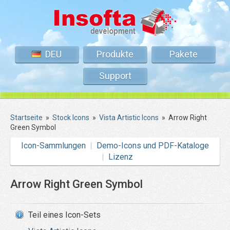
DEU
Produkte
Pakete
Support
Startseite
»
Stock Icons
»
Vista Artistic Icons
»
Arrow Right
Green Symbol
Icon-Sammlungen
Demo-Icons und PDF-Kataloge
Lizenz
Arrow Right Green Symbol
Teil eines Icon-Sets