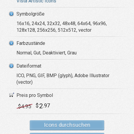
Vista Artistic Icons
Symbolgröße
16x16, 24x24, 32x32, 48x48, 64x64, 96x96,
128x128, 256x256, 512x512, vector
Farbzustände
Normal, Gut, Deaktiviert, Grau
Dateiformat
ICO, PNG, GIF, BMP (glyph), Adobe Illustrator
(vector)
Preis pro Symbol
2
$
.97
$
4
.95
Icons durchsuchen