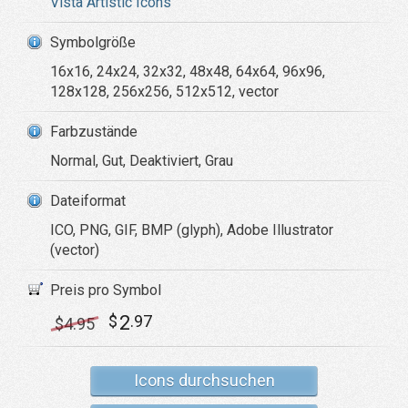
Vista Artistic Icons
Symbolgröße
16x16, 24x24, 32x32, 48x48, 64x64, 96x96,
128x128, 256x256, 512x512, vector
Farbzustände
Normal, Gut, Deaktiviert, Grau
Dateiformat
ICO, PNG, GIF, BMP (glyph), Adobe Illustrator
(vector)
Preis pro Symbol
2
$
.97
$
4
.95
Icons durchsuchen