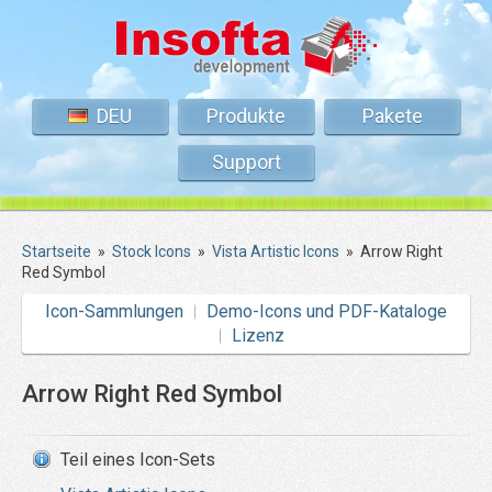
DEU
Produkte
Pakete
Support
Startseite
»
Stock Icons
»
Vista Artistic Icons
»
Arrow Right
Red Symbol
Icon-Sammlungen
Demo-Icons und PDF-Kataloge
Lizenz
Arrow Right Red Symbol
Teil eines Icon-Sets