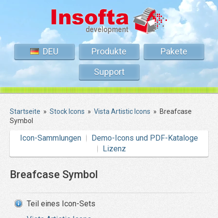
DEU
Produkte
Pakete
Support
Startseite
»
Stock Icons
»
Vista Artistic Icons
»
Breafcase
Symbol
Icon-Sammlungen
Demo-Icons und PDF-Kataloge
Lizenz
Breafcase Symbol
Teil eines Icon-Sets