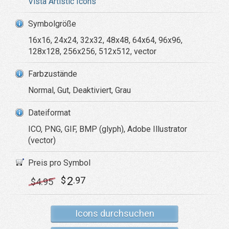
Vista Artistic Icons
Symbolgröße
16x16, 24x24, 32x32, 48x48, 64x64, 96x96,
128x128, 256x256, 512x512, vector
Farbzustände
Normal, Gut, Deaktiviert, Grau
Dateiformat
ICO, PNG, GIF, BMP (glyph), Adobe Illustrator
(vector)
Preis pro Symbol
2
$
.97
$
4
.95
Icons durchsuchen