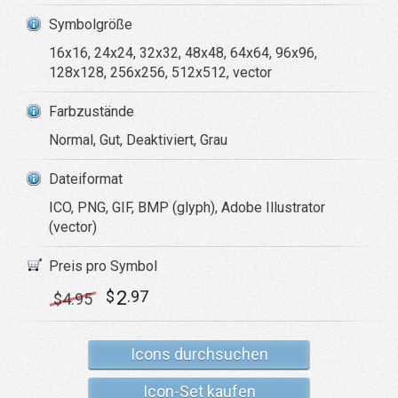
Symbolgröße
16x16, 24x24, 32x32, 48x48, 64x64, 96x96,
128x128, 256x256, 512x512, vector
Farbzustände
Normal, Gut, Deaktiviert, Grau
Dateiformat
ICO, PNG, GIF, BMP (glyph), Adobe Illustrator
(vector)
Preis pro Symbol
2
$
.97
$
4
.95
Icons durchsuchen
Icon-Set kaufen