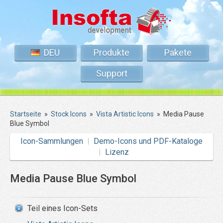
DEU
Produkte
Pakete
Support
Startseite
»
Stock Icons
»
Vista Artistic Icons
»
Media Pause
Blue Symbol
Icon-Sammlungen
Demo-Icons und PDF-Kataloge
Lizenz
Media Pause Blue Symbol
Teil eines Icon-Sets