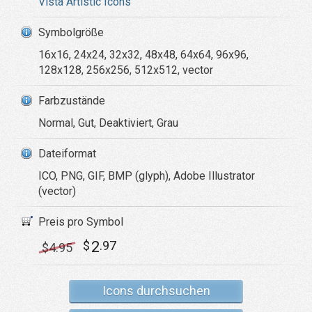
Vista Artistic Icons
Symbolgröße
16x16, 24x24, 32x32, 48x48, 64x64, 96x96,
128x128, 256x256, 512x512, vector
Farbzustände
Normal, Gut, Deaktiviert, Grau
Dateiformat
ICO, PNG, GIF, BMP (glyph), Adobe Illustrator
(vector)
Preis pro Symbol
2
$
.97
$
4
.95
Icons durchsuchen