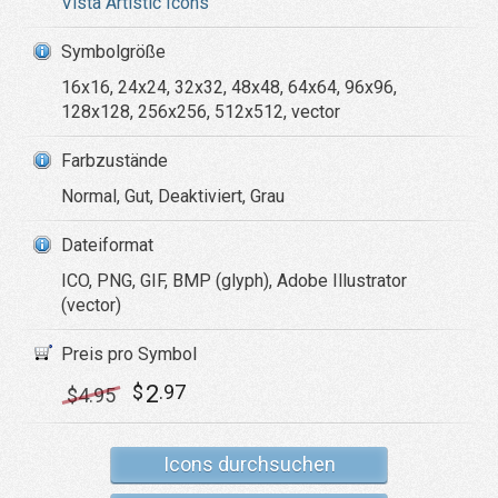
Vista Artistic Icons
Symbolgröße
16x16, 24x24, 32x32, 48x48, 64x64, 96x96,
128x128, 256x256, 512x512, vector
Farbzustände
Normal, Gut, Deaktiviert, Grau
Dateiformat
ICO, PNG, GIF, BMP (glyph), Adobe Illustrator
(vector)
Preis pro Symbol
2
$
.97
$
4
.95
Icons durchsuchen