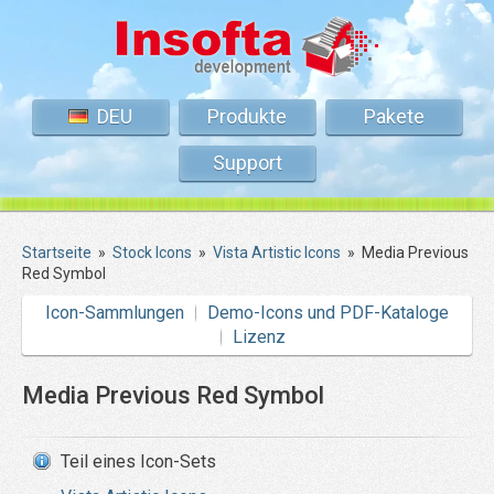
DEU
Produkte
Pakete
Support
Startseite
»
Stock Icons
»
Vista Artistic Icons
»
Media Previous
Red Symbol
Icon-Sammlungen
Demo-Icons und PDF-Kataloge
Lizenz
Media Previous Red Symbol
Teil eines Icon-Sets