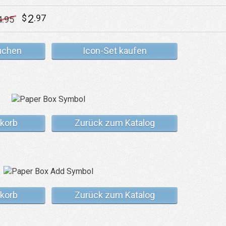
2
$
.97
4
.95
uchen
Icon-Set kaufen
korb
Zurück zum Katalog
korb
Zurück zum Katalog