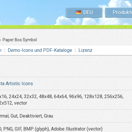
DEU
Produkt
»
Paper Box Symbol
n
Demo-Icons und PDF-Kataloge
Lizenz
ta Artistic Icons
x16, 24x24, 32x32, 48x48, 64x64, 96x96, 128x128, 256x256,
2x512, vector
mal, Gut, Deaktiviert, Grau
, PNG, GIF, BMP (glyph), Adobe Illustrator (vector)