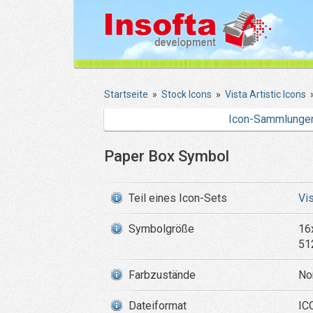
Startseite
»
Stock Icons
»
Vista Artistic Icons
Icon-Sammlunge
Paper Box Symbol
Teil eines Icon-Sets
Vis
Symbolgröße
16
51
Farbzustände
Nor
Dateiformat
ICO