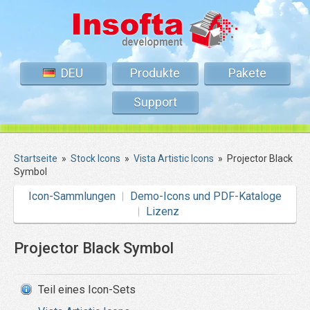
DEU
Produkte
Pakete
Support
Startseite
»
Stock Icons
»
Vista Artistic Icons
»
Projector Black
Symbol
Icon-Sammlungen
Demo-Icons und PDF-Kataloge
Lizenz
Projector Black Symbol
Teil eines Icon-Sets