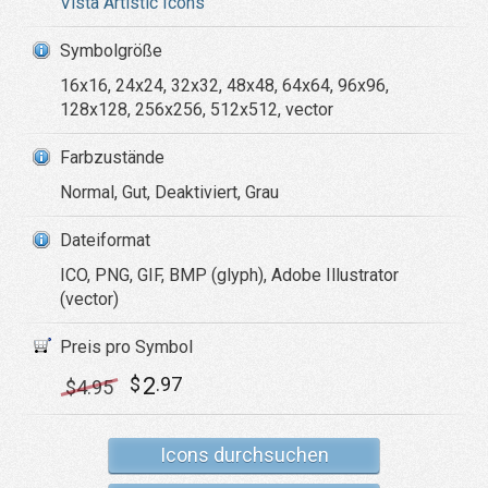
Vista Artistic Icons
Symbolgröße
16x16, 24x24, 32x32, 48x48, 64x64, 96x96,
128x128, 256x256, 512x512, vector
Farbzustände
Normal, Gut, Deaktiviert, Grau
Dateiformat
ICO, PNG, GIF, BMP (glyph), Adobe Illustrator
(vector)
Preis pro Symbol
2
$
.97
$
4
.95
Icons durchsuchen