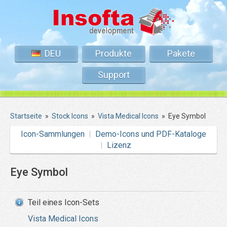
DEU
Produkte
Pakete
Support
Startseite
»
Stock Icons
»
Vista Medical Icons
»
Eye Symbol
Icon-Sammlungen
Demo-Icons und PDF-Kataloge
Lizenz
Eye Symbol
Teil eines Icon-Sets
Vista Medical Icons