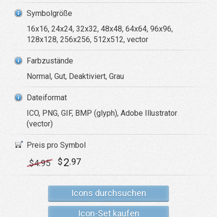
Symbolgröße
16x16, 24x24, 32x32, 48x48, 64x64, 96x96,
128x128, 256x256, 512x512, vector
Farbzustände
Normal, Gut, Deaktiviert, Grau
Dateiformat
ICO, PNG, GIF, BMP (glyph), Adobe Illustrator
(vector)
Preis pro Symbol
2
$
.97
$
4
.95
Icons durchsuchen
Icon-Set kaufen