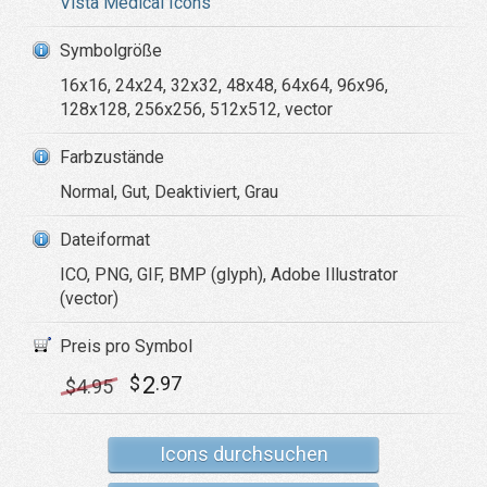
Vista Medical Icons
Symbolgröße
16x16, 24x24, 32x32, 48x48, 64x64, 96x96,
128x128, 256x256, 512x512, vector
Farbzustände
Normal, Gut, Deaktiviert, Grau
Dateiformat
ICO, PNG, GIF, BMP (glyph), Adobe Illustrator
(vector)
Preis pro Symbol
2
$
.97
$
4
.95
Icons durchsuchen