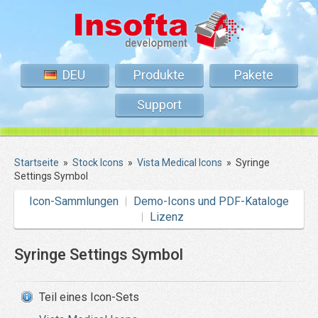
DEU
Produkte
Pakete
Support
Startseite
»
Stock Icons
»
Vista Medical Icons
»
Syringe
Settings Symbol
Icon-Sammlungen
Demo-Icons und PDF-Kataloge
Lizenz
Syringe Settings Symbol
Teil eines Icon-Sets