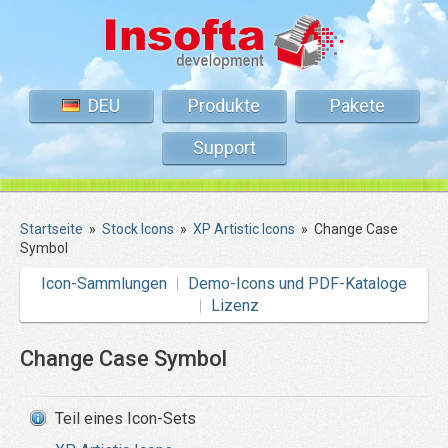
DEU
Produkte
Pakete
Support
Startseite
»
Stock Icons
»
XP Artistic Icons
»
Change Case
Symbol
Icon-Sammlungen
Demo-Icons und PDF-Kataloge
Lizenz
Change Case Symbol
Teil eines Icon-Sets