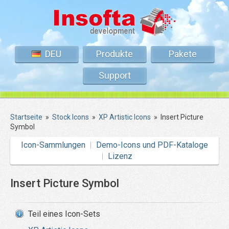
DEU
Produkte
Pakete
Support
Startseite
»
Stock Icons
»
XP Artistic Icons
»
Insert Picture
Symbol
Icon-Sammlungen
Demo-Icons und PDF-Kataloge
Lizenz
Insert Picture Symbol
Teil eines Icon-Sets