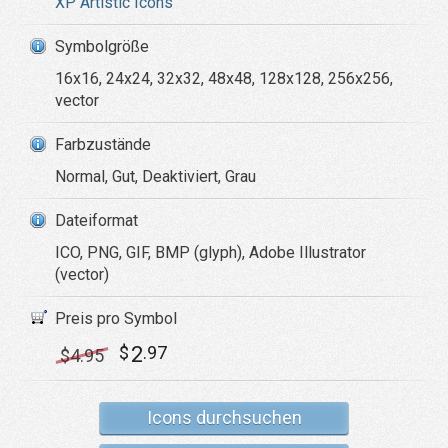
XP Artistic Icons
Symbolgröße
16x16, 24x24, 32x32, 48x48, 128x128, 256x256,
vector
Farbzustände
Normal, Gut, Deaktiviert, Grau
Dateiformat
ICO, PNG, GIF, BMP (glyph), Adobe Illustrator
(vector)
Preis pro Symbol
2
$
.97
$
4
.95
Icons durchsuchen