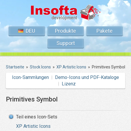
DEU
Produkte
Pakete
Support
Startseite
»
Stock Icons
»
XP Artistic Icons
»
Primitives Symbol
Icon-Sammlungen
Demo-Icons und PDF-Kataloge
Lizenz
Primitives Symbol
Teil eines Icon-Sets
XP Artistic Icons