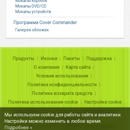
Мокапы коробок
Мокапы DVD/CD
Мокапы устройств
Программа Cover Commander
Галерея обложек
Продукты
Иконки
Пакеты
Поддержка
О компании
Карта сайта
Условия использования
Политика конфиденциальности
Политика возврата средств
Политика использования cookie
Настройки cookie
Copyright ©
Insofta Development
2004-2026. Все
Мы используем cookie для работы сайта и аналитики.
права защищены
Настройки можно изменить в любое время.
Бесплатные иконки, конвертер изображения в
Подробнее »