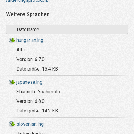
Änderungsprotokoll...
Weitere Sprachen
Dateiname
hungarian.lng
AlFi
Version:
6.7.0
Dateigröße:
15.4 KB
japanese.lng
Shunsuke Yoshimoto
Version:
6.8.0
Dateigröße:
14.2 KB
slovenian.lng
Jadran Rudec