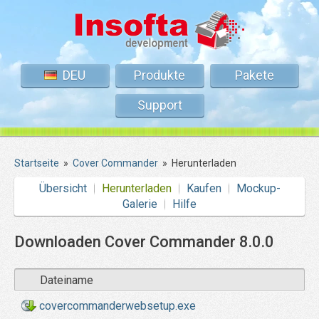
DEU
Produkte
Pakete
Support
Startseite
»
Cover Commander
»
Herunterladen
Übersicht
Herunterladen
Kaufen
Mockup-
Galerie
Hilfe
Downloaden Cover Commander 8.0.0
Dateiname
covercommanderwebsetup.exe