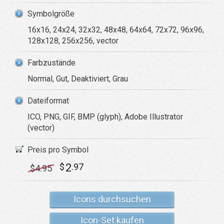
Symbolgröße
16x16, 24x24, 32x32, 48x48, 64x64, 72x72, 96x96,
128x128, 256x256, vector
Farbzustände
Normal, Gut, Deaktiviert, Grau
Dateiformat
ICO, PNG, GIF, BMP (glyph), Adobe Illustrator
(vector)
Preis pro Symbol
2
$
.97
$
4
.95
Icons durchsuchen
Icon-Set kaufen