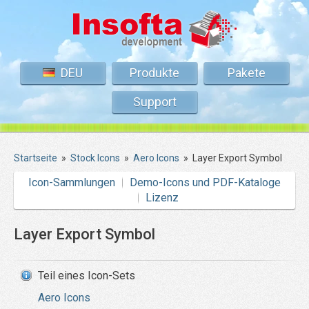
DEU
Produkte
Pakete
Support
Startseite
»
Stock Icons
»
Aero Icons
»
Layer Export Symbol
Icon-Sammlungen
Demo-Icons und PDF-Kataloge
Lizenz
Layer Export Symbol
Teil eines Icon-Sets
Aero Icons