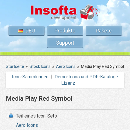
DEU
Produkte
Pakete
Support
Startseite
»
Stock Icons
»
Aero Icons
»
Media Play Red Symbol
Icon-Sammlungen
Demo-Icons und PDF-Kataloge
Lizenz
Media Play Red Symbol
Teil eines Icon-Sets
Aero Icons