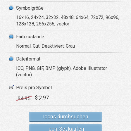
Symbolgröße
16x16, 24x24, 32x32, 48x48, 64x64, 72x72, 96x96,
128x128, 256x256, vector
Farbzustände
Normal, Gut, Deaktiviert, Grau
Dateiformat
ICO, PNG, GIF, BMP (glyph), Adobe Illustrator
(vector)
Preis pro Symbol
2
$
.97
$
4
.95
Icons durchsuchen
Icon-Set kaufen