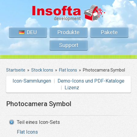
DEU
Produkte
Pakete
Support
Startseite
»
Stock Icons
»
Flat Icons
»
Photocamera Symbol
Icon-Sammlungen
Demo-Icons und PDF-Kataloge
Lizenz
Photocamera Symbol
Teil eines Icon-Sets
Flat Icons