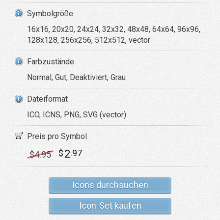
Symbolgröße
16x16, 20x20, 24x24, 32x32, 48x48, 64x64, 96x96,
128x128, 256x256, 512x512, vector
Farbzustände
Normal, Gut, Deaktiviert, Grau
Dateiformat
ICO, ICNS, PNG, SVG (vector)
Preis pro Symbol
2
$
.97
$
4
.95
Icons durchsuchen
Icon-Set kaufen