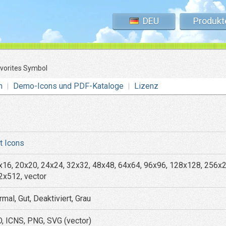
DEU
Produkt
avorites Symbol
n
Demo-Icons und PDF-Kataloge
Lizenz
at Icons
x16, 20x20, 24x24, 32x32, 48x48, 64x64, 96x96, 128x128, 256x
2x512, vector
mal, Gut, Deaktiviert, Grau
O, ICNS, PNG, SVG (vector)