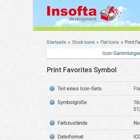
Startseite
»
Stock Icons
»
Flat Icons
»
Print F
Icon-Sammlunge
Print Favorites Symbol
Teil eines Icon-Sets
Fl
Symbolgröße
16
51
Farbzustände
Nor
Dateiformat
IC