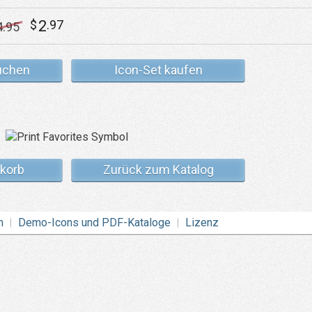
2
$
.97
4
.95
uchen
Icon-Set kaufen
korb
Zurück zum Katalog
n
Demo-Icons und PDF-Kataloge
Lizenz