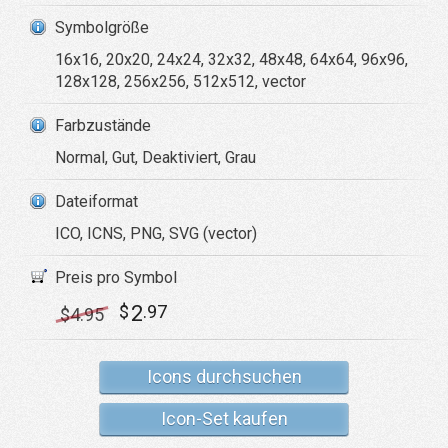
Symbolgröße
16x16, 20x20, 24x24, 32x32, 48x48, 64x64, 96x96,
128x128, 256x256, 512x512, vector
Farbzustände
Normal, Gut, Deaktiviert, Grau
Dateiformat
ICO, ICNS, PNG, SVG (vector)
Preis pro Symbol
2
$
.97
$
4
.95
Icons durchsuchen
Icon-Set kaufen