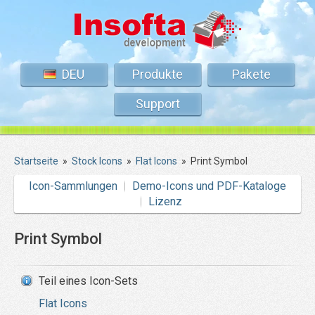
DEU
Produkte
Pakete
Support
Startseite
»
Stock Icons
»
Flat Icons
»
Print Symbol
Icon-Sammlungen
Demo-Icons und PDF-Kataloge
Lizenz
Print Symbol
Teil eines Icon-Sets
Flat Icons