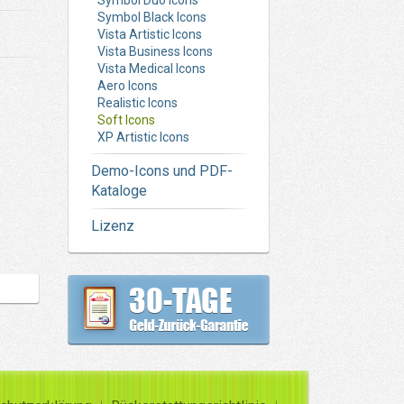
Symbol Duo Icons
Symbol Black Icons
Vista Artistic Icons
Vista Business Icons
Vista Medical Icons
Aero Icons
Realistic Icons
Soft Icons
XP Artistic Icons
Demo-Icons und PDF-
Kataloge
Lizenz