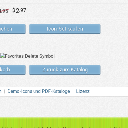
2
$
.97
4
.95
uchen
Icon-Set kaufen
korb
Zurück zum Katalog
n
Demo-Icons und PDF-Kataloge
Lizenz