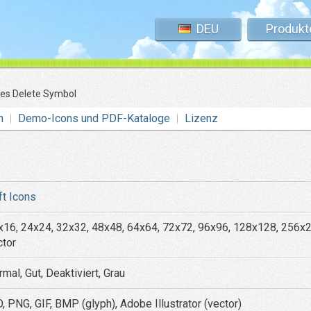
DEU
Produkt
tes Delete Symbol
n
Demo-Icons und PDF-Kataloge
Lizenz
ft Icons
x16, 24x24, 32x32, 48x48, 64x64, 72x72, 96x96, 128x128, 256x
ctor
mal, Gut, Deaktiviert, Grau
, PNG, GIF, BMP (glyph), Adobe Illustrator (vector)