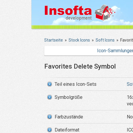
Startseite
»
Stock Icons
»
Soft Icons
»
Favori
Icon-Sammlunge
Favorites Delete Symbol
Teil eines Icon-Sets
So
Symbolgröße
16
ve
Farbzustände
Nor
Dateiformat
ICO