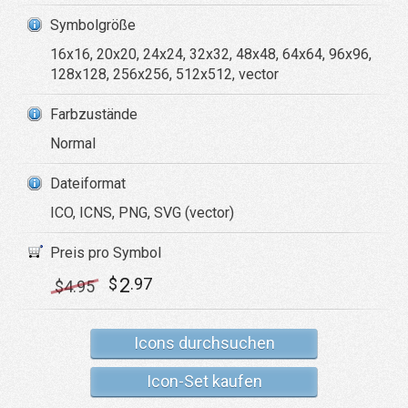
Symbolgröße
16x16, 20x20, 24x24, 32x32, 48x48, 64x64, 96x96,
128x128, 256x256, 512x512, vector
Farbzustände
Normal
Dateiformat
ICO, ICNS, PNG, SVG (vector)
Preis pro Symbol
2
$
.97
$
4
.95
Icons durchsuchen
Icon-Set kaufen