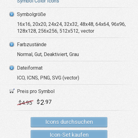
Symbol Color Icons
Symbolgröße
16x16, 20x20, 24x24, 32x32, 48x48, 64x64, 96x96,
128x128, 256x256, 512x512, vector
Farbzustände
Normal, Gut, Deaktiviert, Grau
Dateiformat
ICO, ICNS, PNG, SVG (vector)
Preis pro Symbol
2
$
.97
$
4
.95
Icons durchsuchen
Icon-Set kaufen