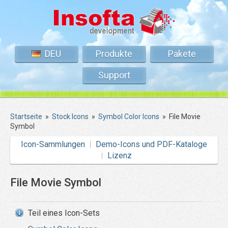
DEU
Produkte
Pakete
Support
Startseite
»
Stock Icons
»
Symbol Color Icons
»
File Movie
Symbol
Icon-Sammlungen
Demo-Icons und PDF-Kataloge
Lizenz
File Movie Symbol
Teil eines Icon-Sets