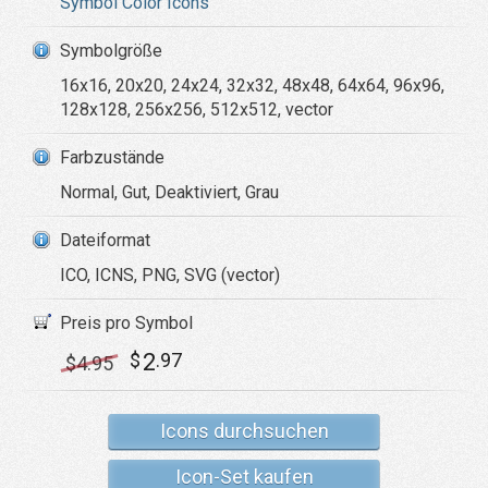
Symbol Color Icons
Symbolgröße
16x16, 20x20, 24x24, 32x32, 48x48, 64x64, 96x96,
128x128, 256x256, 512x512, vector
Farbzustände
Normal, Gut, Deaktiviert, Grau
Dateiformat
ICO, ICNS, PNG, SVG (vector)
Preis pro Symbol
2
$
.97
$
4
.95
Icons durchsuchen
Icon-Set kaufen