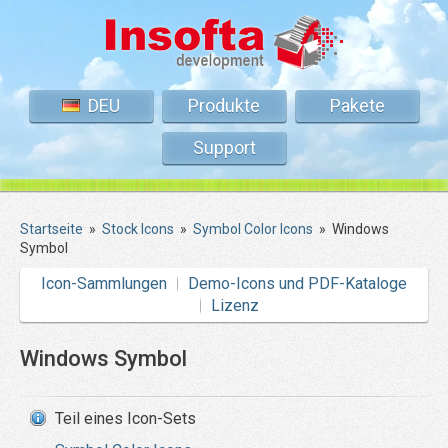
DEU
Produkte
Pakete
Support
Startseite
»
Stock Icons
»
Symbol Color Icons
»
Windows
Symbol
Icon-Sammlungen
Demo-Icons und PDF-Kataloge
Lizenz
Windows Symbol
Teil eines Icon-Sets