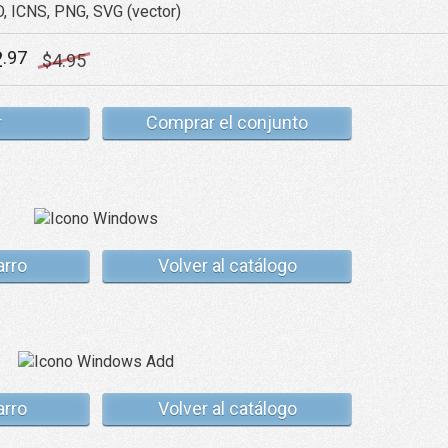
O, ICNS, PNG, SVG (vector)
2
.97
$
4
.95
r
Comprar el conjunto
arro
Volver al catálogo
arro
Volver al catálogo