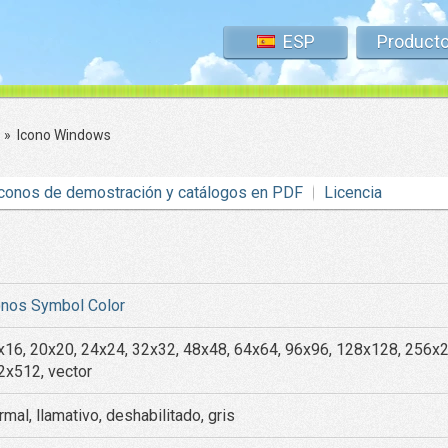
ESP
Product
»
Icono Windows
conos de demostración y catálogos en PDF
Licencia
onos Symbol Color
x16, 20x20, 24x24, 32x32, 48x48, 64x64, 96x96, 128x128, 256x
2x512, vector
mal, llamativo, deshabilitado, gris