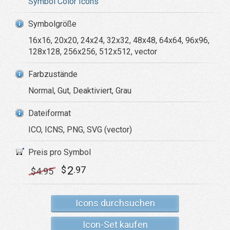
Symbol Color Icons
Symbolgröße
16x16, 20x20, 24x24, 32x32, 48x48, 64x64, 96x96,
128x128, 256x256, 512x512, vector
Farbzustände
Normal, Gut, Deaktiviert, Grau
Dateiformat
ICO, ICNS, PNG, SVG (vector)
Preis pro Symbol
2
$
.97
$
4
.95
Icons durchsuchen
Icon-Set kaufen