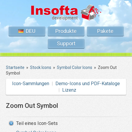
DEU
Produkte
Pakete
Support
Startseite
»
Stock Icons
»
Symbol Color Icons
»
Zoom Out
Symbol
Icon-Sammlungen
Demo-Icons und PDF-Kataloge
Lizenz
Zoom Out Symbol
Teil eines Icon-Sets