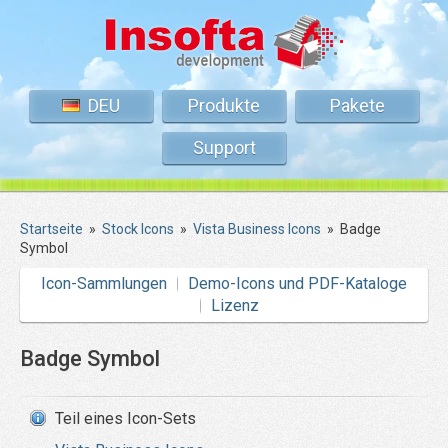
DEU
Produkte
Pakete
Support
Startseite
»
Stock Icons
»
Vista Business Icons
»
Badge
Symbol
Icon-Sammlungen
Demo-Icons und PDF-Kataloge
Lizenz
Badge Symbol
Teil eines Icon-Sets