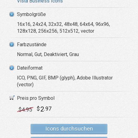
Vista Business Icons
Symbolgröße
16x16, 24x24, 32x32, 48x48, 64x64, 96x96,
128x128, 256x256, 512x512, vector
Farbzustände
Normal, Gut, Deaktiviert, Grau
Dateiformat
ICO, PNG, GIF, BMP (glyph), Adobe Illustrator
(vector)
Preis pro Symbol
2
$
.97
$
4
.95
Icons durchsuchen