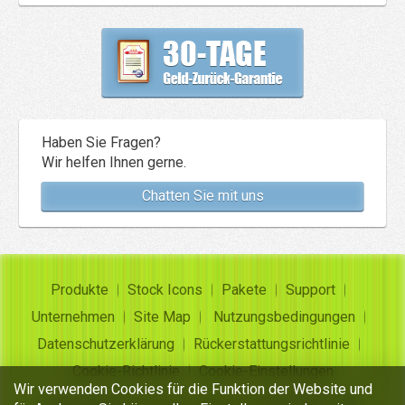
Haben Sie Fragen?
Wir helfen Ihnen gerne.
Chatten Sie mit uns
Produkte
Stock Icons
Pakete
Support
Unternehmen
Site Map
Nutzungsbedingungen
Datenschutzerklärung
Rückerstattungsrichtlinie
Cookie-Richtlinie
Cookie-Einstellungen
Wir verwenden Cookies für die Funktion der Website und
Copyright ©
Insofta Development
2004-2026. Alle