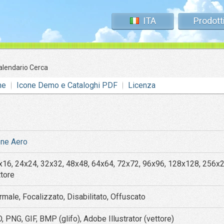
ITA
Prodott
alendario Cerca
ne
Icone Demo e Cataloghi PDF
Licenza
one Aero
x16, 24x24, 32x32, 48x48, 64x64, 72x72, 96x96, 128x128, 256x
ttore
rmale, Focalizzato, Disabilitato, Offuscato
, PNG, GIF, BMP (glifo), Adobe Illustrator (vettore)