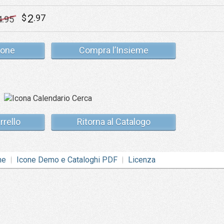
2
$
.97
4
.95
cone
Compra l’Insieme
rrello
Ritorna al Catalogo
ne
Icone Demo e Cataloghi PDF
Licenza