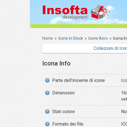
Home
»
Icone in Stock
»
Icone Aero
»
Icona I
Collezioni di Ico
Icona Info
Parte dell'insieme di icone
Ic
Dimensioni
16
ve
Stati colore
No
Formato dei file
ICO