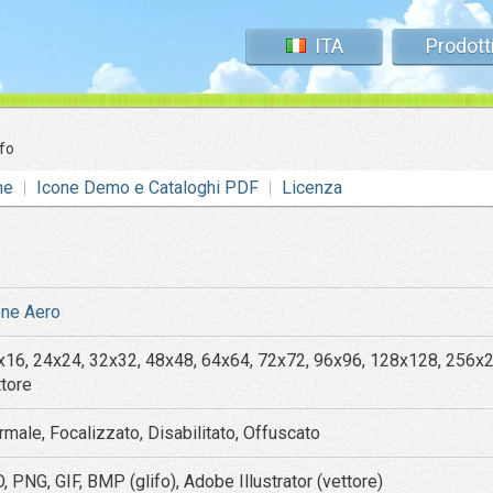
ITA
Prodott
nfo
ne
Icone Demo e Cataloghi PDF
Licenza
one Aero
x16, 24x24, 32x32, 48x48, 64x64, 72x72, 96x96, 128x128, 256x
ttore
rmale, Focalizzato, Disabilitato, Offuscato
, PNG, GIF, BMP (glifo), Adobe Illustrator (vettore)