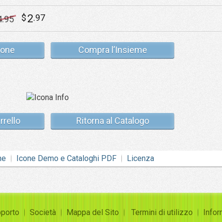
2
$
.97
4
.95
cone
Compra l’Insieme
rrello
Ritorna al Catalogo
ne
Icone Demo e Cataloghi PDF
Licenza
porto
Società
Mappa del Sito
Termini di utilizzo
Infor