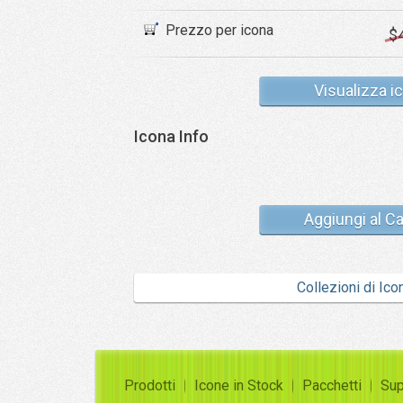
Prezzo per icona
$
Visualizza i
Icona Info
Aggiungi al Ca
Collezioni di Ico
Prodotti
Icone in Stock
Pacchetti
Sup