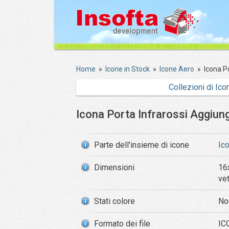
Home
»
Icone in Stock
»
Icone Aero
»
Icona P
Collezioni di Ico
Icona Porta Infrarossi Aggiung
Parte dell'insieme di icone
Ic
Dimensioni
16
ve
Stati colore
No
Formato dei file
ICO