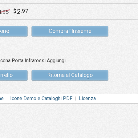
2
$
.97
4
.95
cone
Compra l’Insieme
rrello
Ritorna al Catalogo
ne
Icone Demo e Cataloghi PDF
Licenza