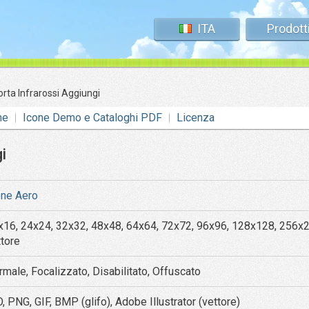
ITA
Prodott
orta Infrarossi Aggiungi
ne
Icone Demo e Cataloghi PDF
Licenza
i
one Aero
x16, 24x24, 32x32, 48x48, 64x64, 72x72, 96x96, 128x128, 256x
ttore
rmale, Focalizzato, Disabilitato, Offuscato
, PNG, GIF, BMP (glifo), Adobe Illustrator (vettore)